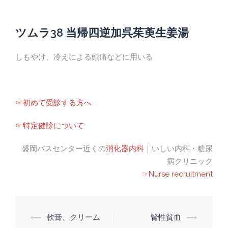
ツムラ38 当帰四逆加呉茱萸生姜湯
しもやけ、冷えによる頭痛などに用いる
☞初めて受診する方へ
☞特定健診について
盛岡バスセンター近くの
消化器内科
｜いしい内科・糖尿
病クリニック
☞Nurse recruitment
Post
⟵
軟膏、クリーム
腎性貧血
⟶