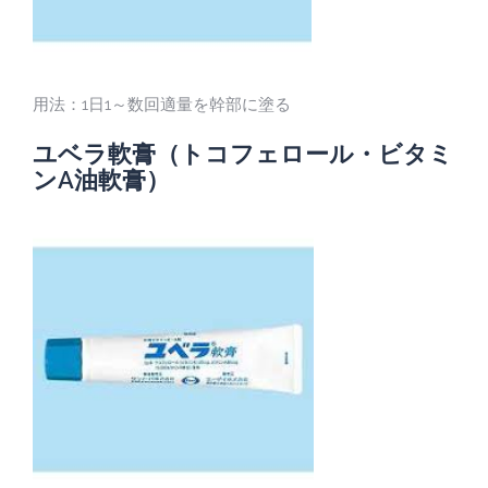
用法：1日1～数回適量を幹部に塗る
ユベラ軟膏（トコフェロール・ビタミ
ンA油軟膏）