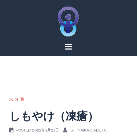
Skip
to
content
未分類
しもやけ（凍瘡）
POSTED
2022年1月21日
ISHIINAIKADIABETIC