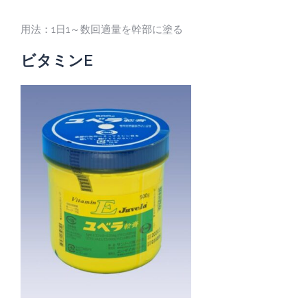
用法：1日1～数回適量を幹部に塗る
ビタミンE