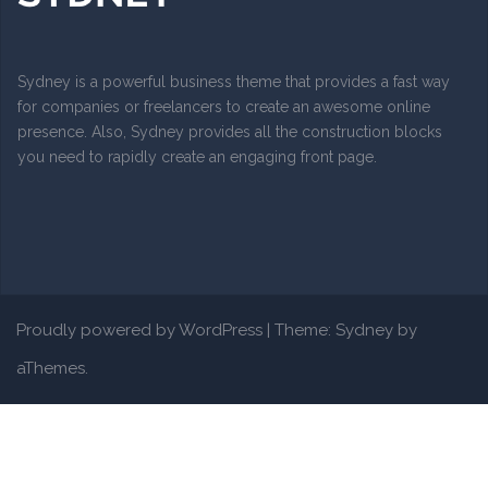
Sydney is a powerful business theme that provides a fast way
for companies or freelancers to create an awesome online
presence. Also, Sydney provides all the construction blocks
you need to rapidly create an engaging front page.
Proudly powered by WordPress
|
Theme:
Sydney
by
aThemes.