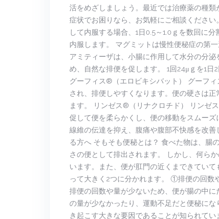
活をめざしましょう。最近では治療薬の種類
症状でお困りなら、お気軽にご相談ください。
して内服する場合、1日0.5～1.0ｇを数回に
内服します。 マグミットは慢性便秘症の第一
アミティーザは、小腸に作用して水分の分泌
め、自然な排便を促します。 1回24μｇを1
グーフィス®（エロビキシバット） グーフ
され、排便しやすくなります。便の硬さは正常
ます。 リンゼス®（リナクロチド） リンゼ
促して便を柔らかくし、便の移動をスムーズ
線維の伝達を抑え、腹痛や腹部不快感を改善しま
る方へ そもそも便秘とは？ 食べた物は、腸
さの便として排出されます。 しかし、何ら
います。また、便が肛門の近くまできていて
って大きく2つに分かれます。 ①排便の回数
排便の回数や量が少ないため、便が腸の中にた
の量が少なかったり、運動不足だと便秘にな
き起こす大きな要因であることが知られてい