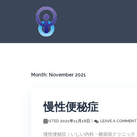
Skip
to
content
Month:
November 2021
慢性便秘症
2021年11月18日
LEAVE A COMMENT
POSTED
慢性便秘症｜いしい内科・糖尿病クリニック