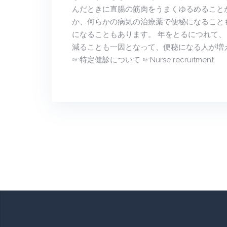
んだときに直腸の筋肉をうまくゆるめること
か、何らかの病気の治療薬で便秘になること
になることもあります。 年をとるにつれて
減ることも一因となって、便秘になる人が増
☞特定健診について ☞Nurse recruitment