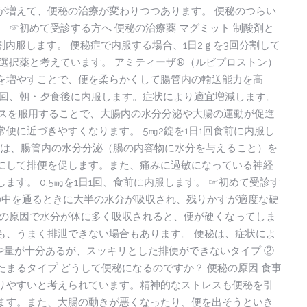
が増えて、便秘の治療が変わりつつあります。 便秘のつらい
 ☞初めて受診する方へ 便秘の治療薬 マグミット 制酸剤と
分割内服します。 便秘症で内服する場合、1日2ｇを3回分割して
選択薬と考えています。 アミティーザ®（ルビプロストン）
を増やすことで、便を柔らかくして腸管内の輸送能力を高
日2回、朝・夕食後に内服します。症状により適宜増減します。
ィスを服用することで、大腸内の水分分泌や大腸の運動が促進
便に近づきやすくなります。 5㎎2錠を1日1回食前に内服し
スは、腸管内の水分分泌（腸の内容物に水分を与えること）を
にして排便を促します。また、痛みに過敏になっている神経
す。 0.5㎎を1日1回、食前に内服します。 ☞初めて受診す
の中を通るときに大半の水分が吸収され、残りかすが適度な硬
かの原因で水分が体に多く吸収されると、便が硬くなってしま
も、うまく排泄できない場合もあります。 便秘は、症状によ
や量が十分あるが、スッキリとした排便ができないタイプ ②
まるタイプ どうして便秘になるのですか？ 便秘の原因 食事
りやすいと考えられています。精神的なストレスも便秘を引
ます。また、大腸の動きが悪くなったり、便を出そうといき