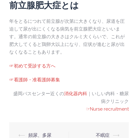
前立腺肥大症とは
年をとるにつれて前立腺が次第に大きくなり、尿道を圧
迫して尿が出にくくなる病気を前立腺肥大症といいま
す。通常の前立腺の大きさはクルミ大くらいで、これが
肥大してくると鶏卵大以上になり、症状が進むと尿が出
なくなることもあります。
☞初めて受診する方へ
☞看護師・准看護師募集
盛岡バスセンター近くの
消化器内科
｜いしい内科・糖尿
病クリニック
☞Nurse recruitment
Post
⟵
頻尿、多尿
不眠症
⟶