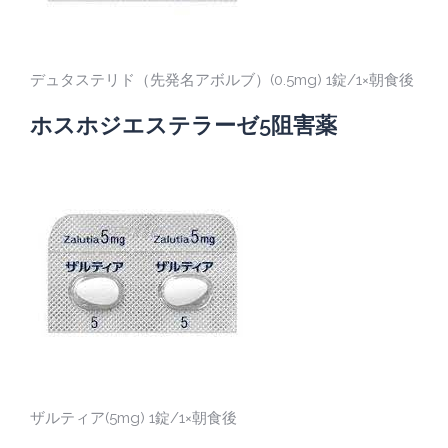
デュタステリド（先発名アボルブ）(0.5mg) 1錠/1×朝食後
ホスホジエステラーゼ5阻害薬
ザルティア(5mg) 1錠/1×朝食後