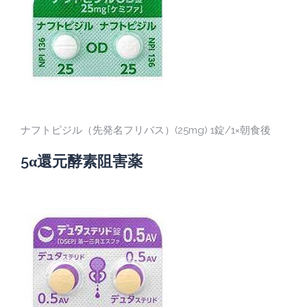
ナフトピジル（先発名フリバス）(25mg) 1錠/1×朝食後
5α還元酵素阻害薬